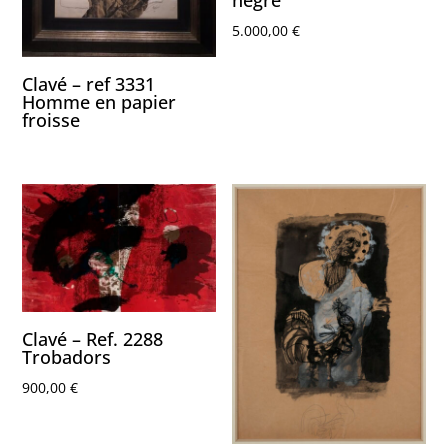
negre
5.000,00
€
Clavé – ref 3331
Homme en papier
froisse
Clavé – Ref. 2288
Trobadors
900,00
€