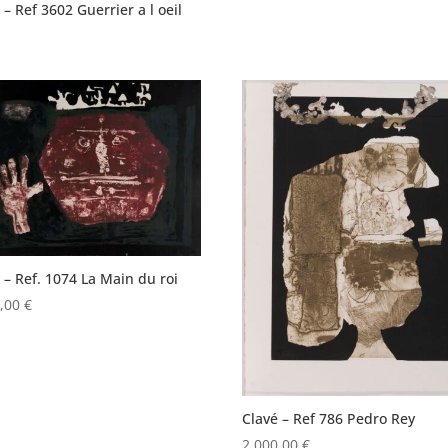
 – Ref 3602 Guerrier a l oeil
 – Ref. 1074 La Main du roi
0,00
€
Clavé – Ref 786 Pedro Rey
2.000,00
€