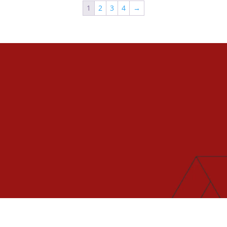
1
2
3
4
→