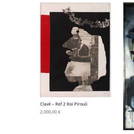
por
los
últimos
Clavé – Ref 2 Roi Pirouli
2.000,00
€