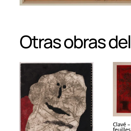
Otras obras del
Clavé –
feuilles