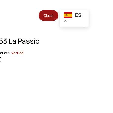
ES
Obras
63 La Passio
iqueta:
vertical
€