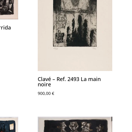
rrida
Clavé – Ref. 2493 La main
noire
900,00
€