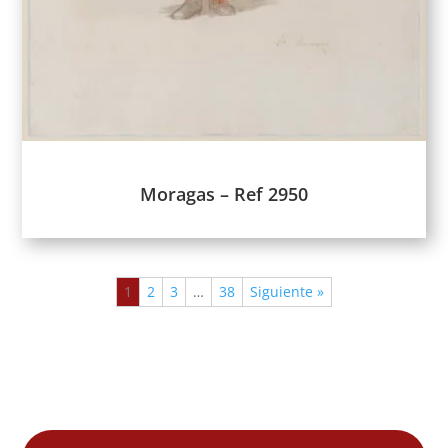
Moragas – Ref 2950
1
2
3
…
38
Siguiente »