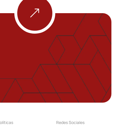
&
olíticas
Redes Sociales