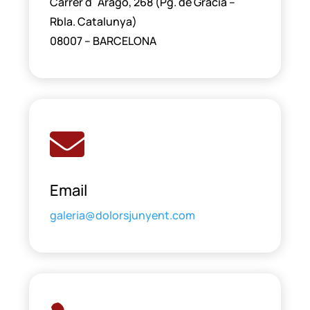
Carrer d´Aragó, 268 (Pg. de Gràcia –
Rbla. Catalunya)
08007 – BARCELONA

Email
galeria@dolorsjunyent.com