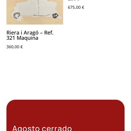
675,00
€
Riera i Aragó – Ref.
321 Maquina
360,00
€
Agosto cerrado