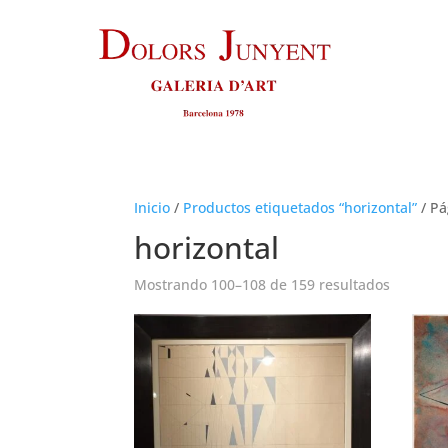
Inicio
/
Productos etiquetados “horizontal”
/
Pá
horizontal
Ordena
Mostrando 100–108 de 159 resultados
por
los
últimos