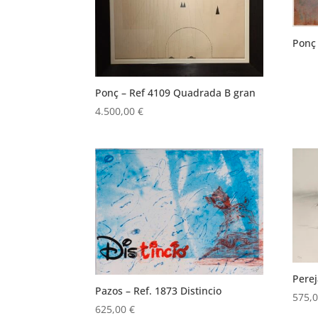
Ponç 
Ponç – Ref 4109 Quadrada B gran
4.500,00
€
Pere
Pazos – Ref. 1873 Distincio
575,
625,00
€