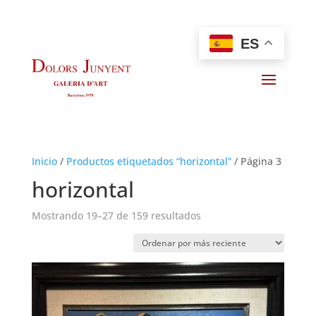
ES
Inicio
/
Productos etiquetados “horizontal”
/
Página 3
horizontal
Ordenado
Mostrando 19–27 de 159 resultados
por
los
últimos