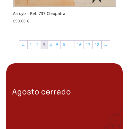
Arroyo – Ref. 737 Cleopatra
690,00
€
←
1
2
3
4
5
6
…
16
17
18
→
Agosto cerrado