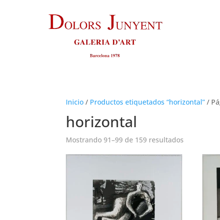
Inicio
/
Productos etiquetados “horizontal”
/
Pá
horizontal
Ordenado
Mostrando 91–99 de 159 resultados
por
los
últimos