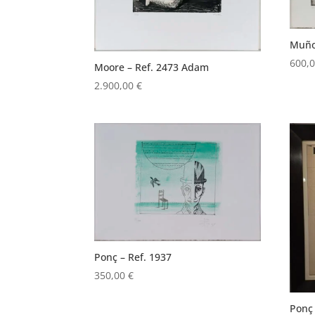
Muño
600,
Moore – Ref. 2473 Adam
2.900,00
€
Ponç – Ref. 1937
350,00
€
Ponç