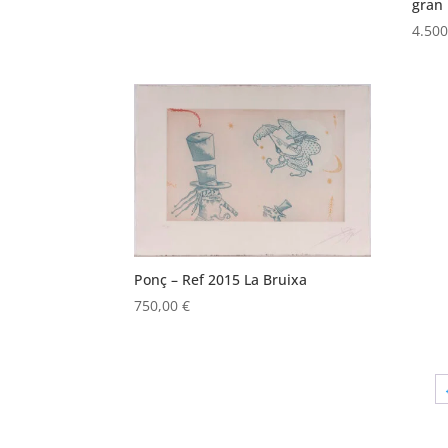
gran
4.50
Ponç – Ref 2015 La Bruixa
750,00
€