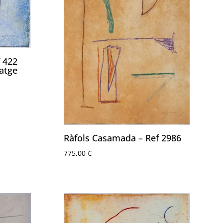
 422
atge
Ràfols Casamada – Ref 2986
775,00
€