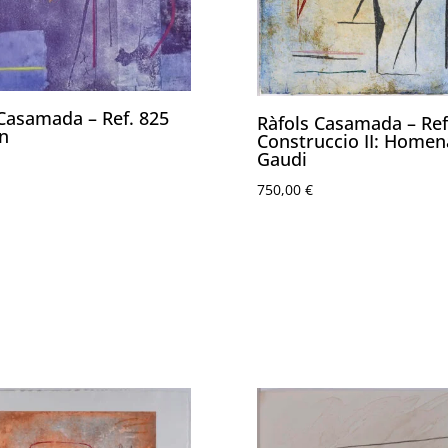
 Casamada – Ref. 825
Ràfols Casamada – Ref
n
Construccio II: Homen
Gaudi
750,00
€