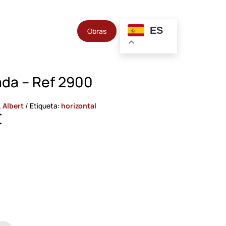
ES
Obras
da – Ref 2900
 Albert
Etiqueta:
horizontal
€