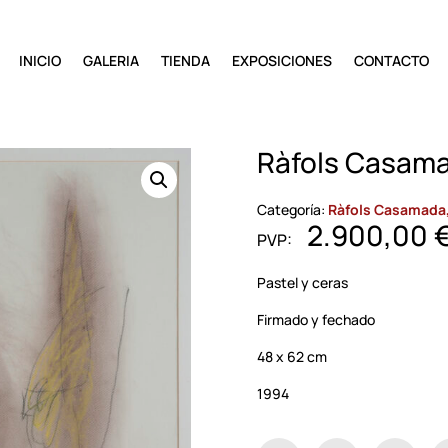
INICIO
GALERIA
TIENDA
EXPOSICIONES
CONTACTO
Ràfols Casama
Categoría:
Ràfols Casamada,
2.900,00
Pastel y ceras
Firmado y fechado
48 x 62 cm
1994