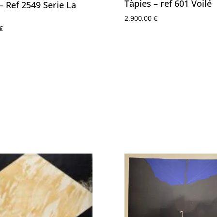
Tàpies – ref 601 Voilé
– Ref 2549 Serie La
2.900,00
€
€