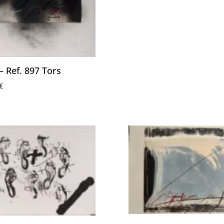
– Ref. 897 Tors
€