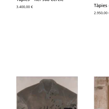
Tàpies 
3.400,00
€
2.950,00