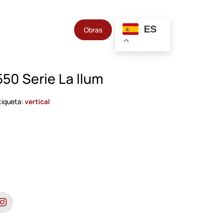
ES
Obras
550 Serie La llum
tiqueta:
vertical