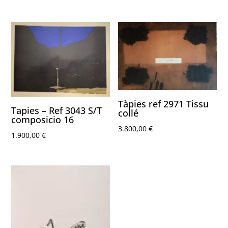
Tàpies ref 2971 Tissu
Tapies – Ref 3043 S/T
collé
composicio 16
3.800,00
€
1.900,00
€