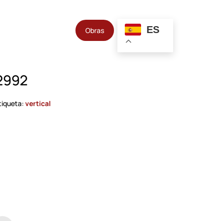
ES
Obras
 2992
tiqueta:
vertical