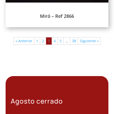
Miró – Ref 2866
« Anterior
1
2
3
4
5
…
38
Siguiente »
Agosto cerrado