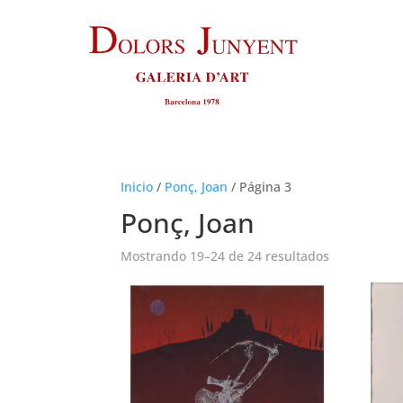
Inicio
/
Ponç, Joan
/
Página 3
Ponç, Joan
Ordenado
Mostrando 19–24 de 24 resultados
por
los
últimos