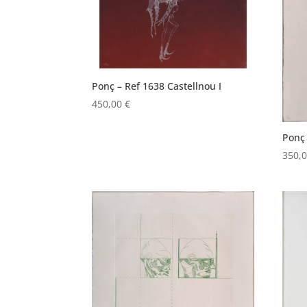
Ponç – Ref 1638 Castellnou I
450,00
€
Ponç 
350,