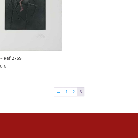
– Ref 2759
00
€
←
1
2
3