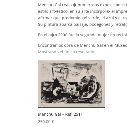
Menchu Gal realiz� numerosas exposiciones ta
estilo art�stico, en su arte incorpor� el imp
afirmar que predomina el verde, el azul y el ro
Su pintura abarca paisaje, bodegones y retrato
En el a�o 2006 fue la segunda mujer en recib
Encontramos obra de Menchu Gal en el Museo 
Mostrando el único resultado
Menchu Gal – Ref. 2511
250,00
€