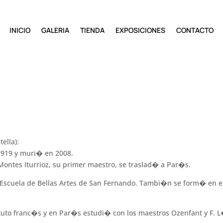
INICIO
GALERIA
TIENDA
EXPOSICIONES
CONTACTO
ella):
1919 y muri� en 2008.
Montes Iturrioz, su primer maestro, se traslad� a Par�s.
 Escuela de Bellas Artes de San Fernando. Tambi�n se form� en el
ituto franc�s y en Par�s estudi� con los maestros Ozenfant y F. 