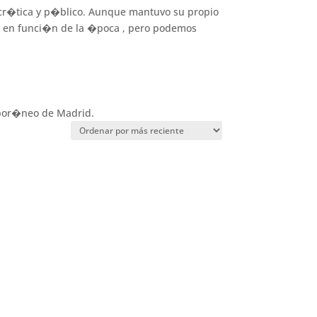
 cr�tica y p�blico. Aunque mantuvo su propio
ria en funci�n de la �poca , pero podemos
mpor�neo de Madrid.