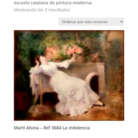
escuela catalana de pintura moderna.
Ordenado
Mostrando los 3 resultados
por
los
últimos
Martí Alsina – Ref 3684 La indolencia