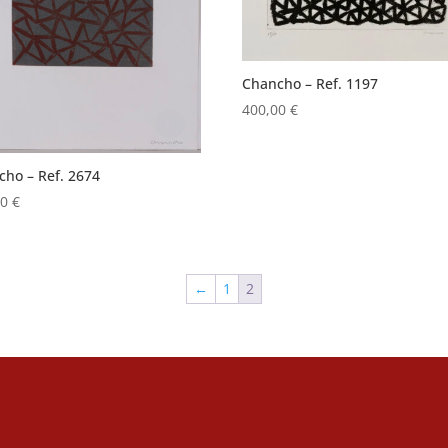
Chancho – Ref. 1197
400,00
€
cho – Ref. 2674
00
€
←
1
2