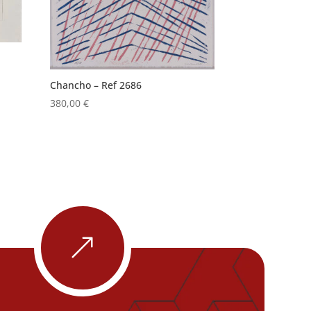
Chancho – Ref 2686
380,00
€
&