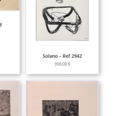
8
Solano – Ref 2942
390,00
€