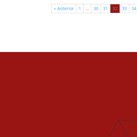
« Anterior
1
…
30
31
32
33
34