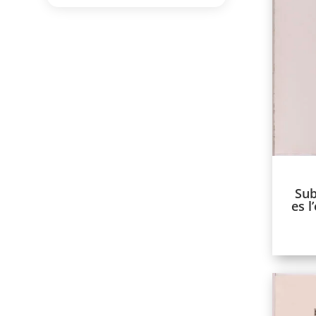
Sub
es l