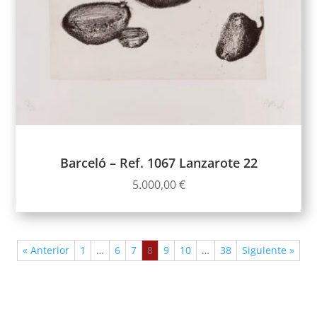
Barceló – Ref. 1067 Lanzarote 22
5.000,00
€
« Anterior
1
…
6
7
8
9
10
…
38
Siguiente »