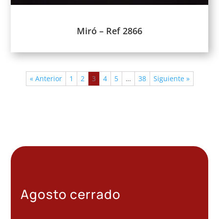
Miró – Ref 2866
« Anterior
1
2
3
4
5
…
38
Siguiente »
Agosto cerrado