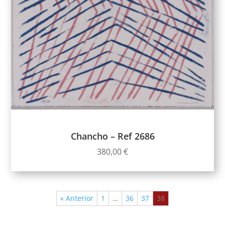
Chancho – Ref 2686
380,00
€
« Anterior
1
…
36
37
38