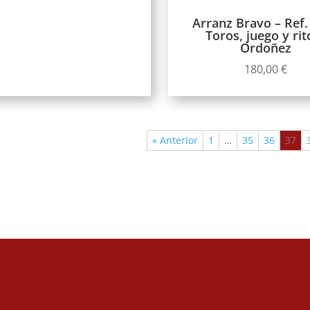
Arranz Bravo – Ref.
Toros, juego y rit
Ordoñez
180,00
€
« Anterior
1
…
35
36
37