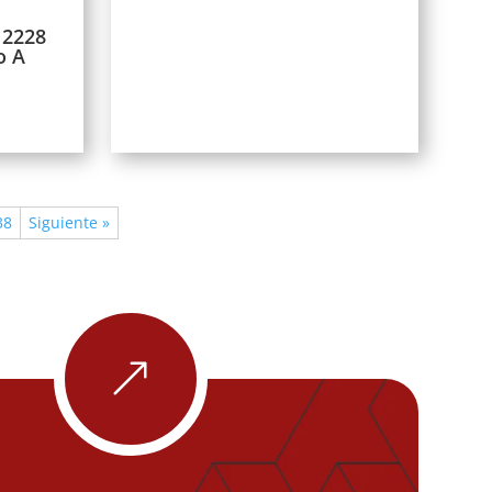
 2228
o A
38
Siguiente »
&