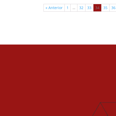
« Anterior
1
…
32
33
34
35
36