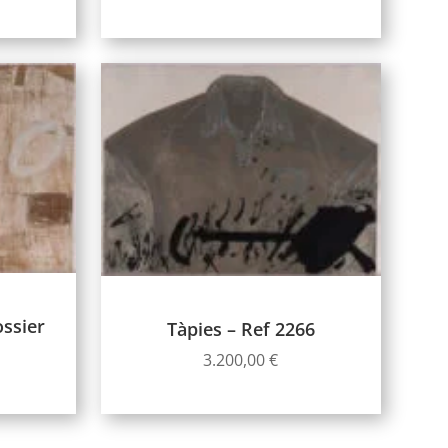
ossier
Tàpies – Ref 2266
3.200,00
€