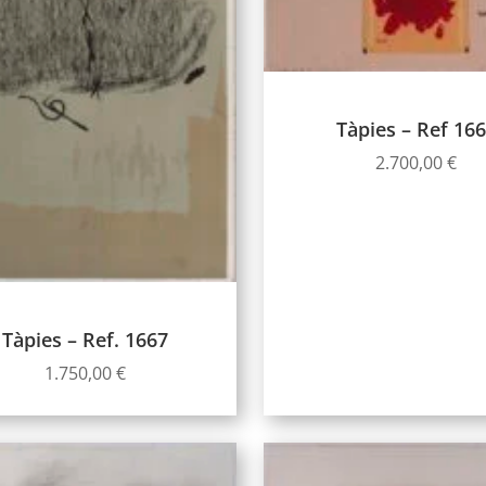
Tàpies – Ref 16
2.700,00
€
Tàpies – Ref. 1667
1.750,00
€