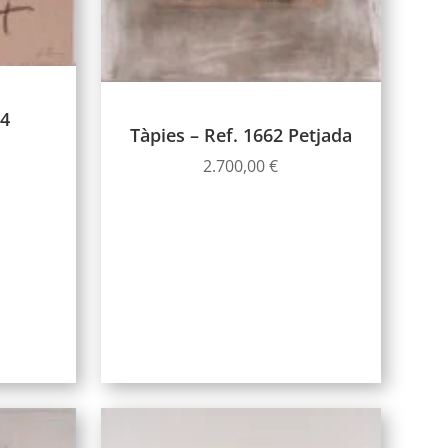
64
Tàpies – Ref. 1662 Petjada
2.700,00
€