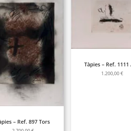
Tàpies – Ref. 1111 
1.200,00
€
àpies – Ref. 897 Tors
2.700,00
€