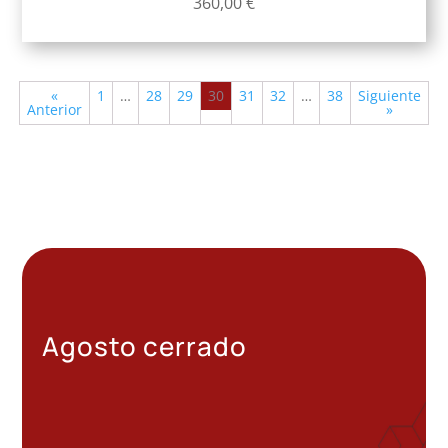
360,00
€
«
1
…
28
29
30
31
32
…
38
Siguiente
Anterior
»
Agosto cerrado