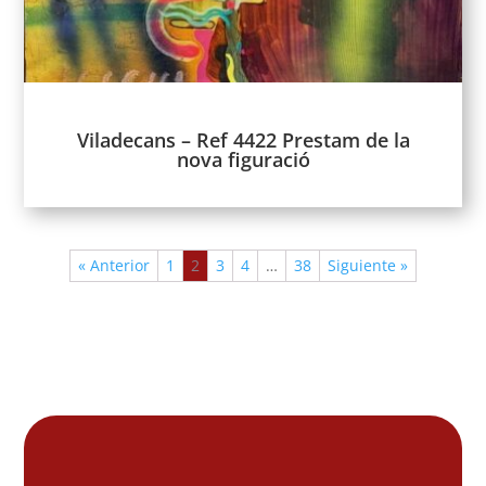
Viladecans – Ref 4422 Prestam de la
nova figuració
« Anterior
1
2
3
4
…
38
Siguiente »