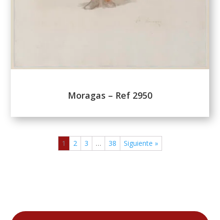
Moragas – Ref 2950
1
2
3
…
38
Siguiente »